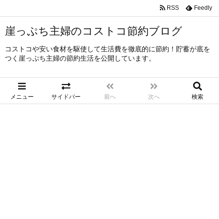
RSS
Feedly
崖っぷち主婦のコストコ節約ブログ
コストコや安い食材を駆使して生活費を徹底的に節約！貯蓄が底を
つく崖っぷち主婦の節約生活を公開しています。
メニュー
サイドバー
前へ
次へ
検索