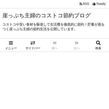
RSS
Feedly
崖っぷち主婦のコストコ節約ブログ
コストコや安い食材を駆使して生活費を徹底的に節約！貯蓄が底を
つく崖っぷち主婦の節約生活を公開しています。
メニュー
サイドバー
前へ
次へ
検索