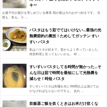
キー
お菓子代が家計を苦しめている事実 我が家は大のおやつ好きです。 旦
那も、私も。そ ...
パスタはもう茹でてはいけない…最強の光
熱費節約の裏技！ためしてガッテン すい
すい パスタ
私はパスタが好きで、昔からよく作っていました。
得意料理と言ってもいいかも。 特 ...
すいすいパスタしてる時間が無かった…そ
んな日は茹で時間を最短にして光熱費を
減らせ！時短 パスタ
すいすいパスタは乾麺を水に1時間以上は漬けてお
かなければならないのですよ。 あれ ...
炊飯器ご飯を炊くときはお米だけ炊くな