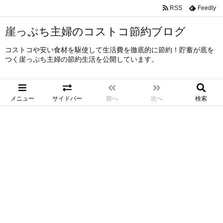
RSS
Feedly
崖っぷち主婦のコストコ節約ブログ
コストコや安い食材を駆使して生活費を徹底的に節約！貯蓄が底を
つく崖っぷち主婦の節約生活を公開しています。
メニュー
サイドバー
前へ
次へ
検索