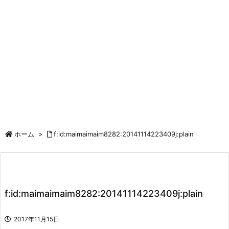
ホーム
>
f:id:maimaimaim8282:20141114223409j:plain
f:id:maimaimaim8282:20141114223409j:plain
2017年11月15日