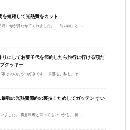
間を短縮して光熱費をカット
時に母が持たせてくれました。 「活力鍋」と ...
作りにしてお菓子代を節約したら旅行に行ける額だ
ップクッキー
家は大のおやつ好きです。 旦那も、私も。そ ...
…最強の光熱費節約の裏技！ためしてガッテン すい
ました。 得意料理と言ってもいいかも。 特 ...