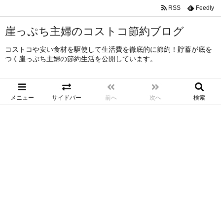
RSS
Feedly
崖っぷち主婦のコストコ節約ブログ
コストコや安い食材を駆使して生活費を徹底的に節約！貯蓄が底を
つく崖っぷち主婦の節約生活を公開しています。
メニュー
サイドバー
前へ
次へ
検索