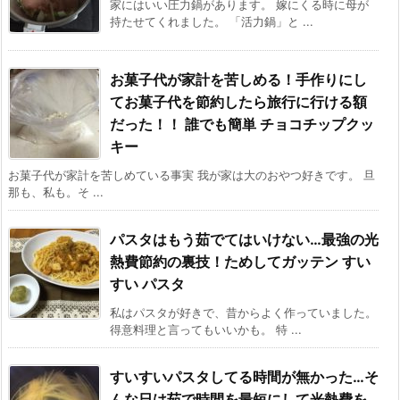
家にはいい圧力鍋があります。 嫁にくる時に母が
持たせてくれました。 「活力鍋」と ...
お菓子代が家計を苦しめる！手作りにし
てお菓子代を節約したら旅行に行ける額
だった！！ 誰でも簡単 チョコチップクッ
キー
お菓子代が家計を苦しめている事実 我が家は大のおやつ好きです。 旦
那も、私も。そ ...
パスタはもう茹でてはいけない…最強の光
熱費節約の裏技！ためしてガッテン すい
すい パスタ
私はパスタが好きで、昔からよく作っていました。
得意料理と言ってもいいかも。 特 ...
すいすいパスタしてる時間が無かった…そ
んな日は茹で時間を最短にして光熱費を