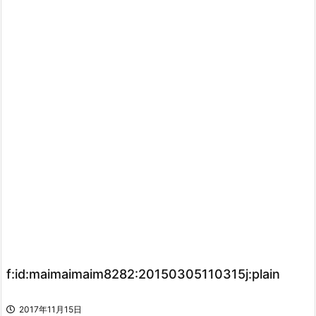
f:id:maimaimaim8282:20150305110315j:plain
2017年11月15日