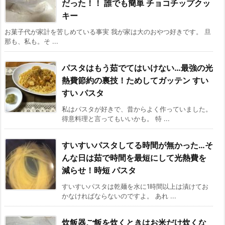
だった！！ 誰でも簡単 チョコチップクッ
キー
お菓子代が家計を苦しめている事実 我が家は大のおやつ好きです。 旦
那も、私も。そ ...
パスタはもう茹でてはいけない…最強の光
熱費節約の裏技！ためしてガッテン すい
すい パスタ
私はパスタが好きで、昔からよく作っていました。
得意料理と言ってもいいかも。 特 ...
すいすいパスタしてる時間が無かった…そ
んな日は茹で時間を最短にして光熱費を
減らせ！時短 パスタ
すいすいパスタは乾麺を水に1時間以上は漬けてお
かなければならないのですよ。 あれ ...
炊飯器ご飯を炊くときはお米だけ炊くな