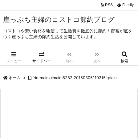
RSS
Feedly
崖っぷち主婦のコストコ節約ブログ
コストコや安い食材を駆使して生活費を徹底的に節約！貯蓄が底を
つく崖っぷち主婦の節約生活を公開しています。
メニュー
サイドバー
前へ
次へ
検索
ホーム
>
f:id:maimaimaim8282:20150305110315j:plain