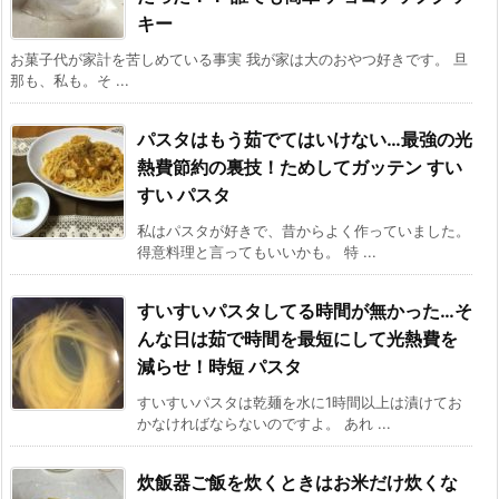
キー
お菓子代が家計を苦しめている事実 我が家は大のおやつ好きです。 旦
那も、私も。そ ...
パスタはもう茹でてはいけない…最強の光
熱費節約の裏技！ためしてガッテン すい
すい パスタ
私はパスタが好きで、昔からよく作っていました。
得意料理と言ってもいいかも。 特 ...
すいすいパスタしてる時間が無かった…そ
んな日は茹で時間を最短にして光熱費を
減らせ！時短 パスタ
すいすいパスタは乾麺を水に1時間以上は漬けてお
かなければならないのですよ。 あれ ...
炊飯器ご飯を炊くときはお米だけ炊くな