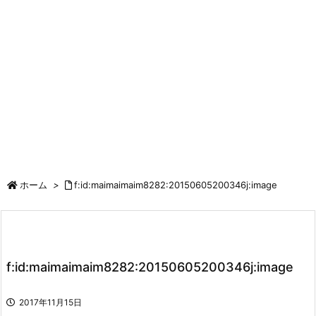
ホーム
>
f:id:maimaimaim8282:20150605200346j:image
f:id:maimaimaim8282:20150605200346j:image
2017年11月15日