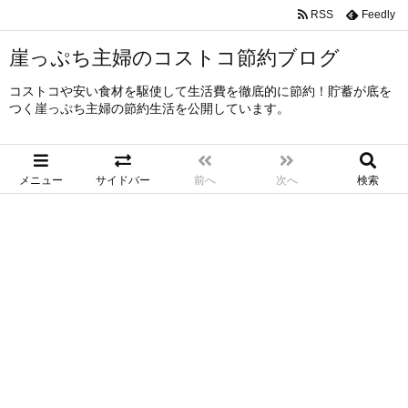
RSS
Feedly
崖っぷち主婦のコストコ節約ブログ
コストコや安い食材を駆使して生活費を徹底的に節約！貯蓄が底を
つく崖っぷち主婦の節約生活を公開しています。
メニュー
サイドバー
前へ
次へ
検索