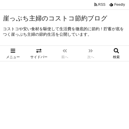
RSS
Feedly
崖っぷち主婦のコストコ節約ブログ
コストコや安い食材を駆使して生活費を徹底的に節約！貯蓄が底を
つく崖っぷち主婦の節約生活を公開しています。
メニュー
サイドバー
前へ
次へ
検索