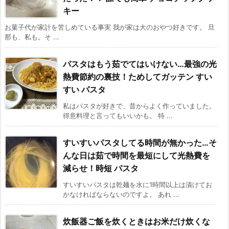
キー
お菓子代が家計を苦しめている事実 我が家は大のおやつ好きです。 旦
那も、私も。そ ...
パスタはもう茹でてはいけない…最強の光
熱費節約の裏技！ためしてガッテン すい
すい パスタ
私はパスタが好きで、昔からよく作っていました。
得意料理と言ってもいいかも。 特 ...
すいすいパスタしてる時間が無かった…そ
んな日は茹で時間を最短にして光熱費を
減らせ！時短 パスタ
すいすいパスタは乾麺を水に1時間以上は漬けてお
かなければならないのですよ。 あれ ...
炊飯器ご飯を炊くときはお米だけ炊くな