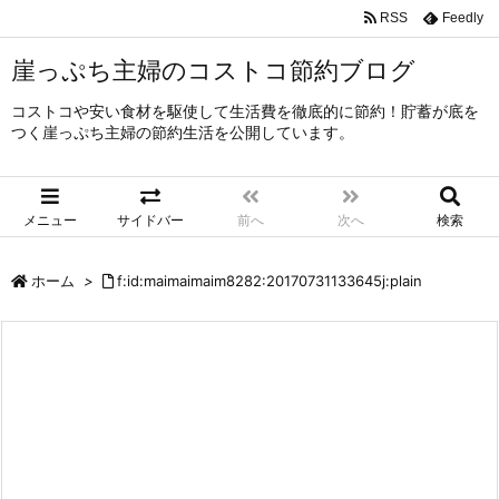
RSS
Feedly
崖っぷち主婦のコストコ節約ブログ
コストコや安い食材を駆使して生活費を徹底的に節約！貯蓄が底を
つく崖っぷち主婦の節約生活を公開しています。
メニュー
サイドバー
前へ
次へ
検索
ホーム
>
f:id:maimaimaim8282:20170731133645j:plain