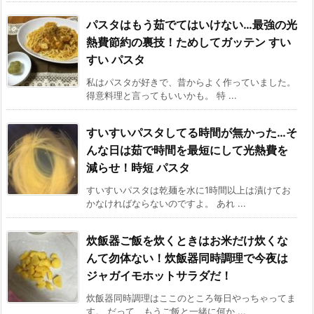
パスタはもう茹でてはいけない…最強の光
熱費節約の裏技！ためしてガッテン すい
すい パスタ
私はパスタが好きで、昔からよく作っていました。
得意料理と言ってもいいかも。 特 ...
すいすいパスタしてる時間が無かった…そ
んな日は茹で時間を最短にして光熱費を
減らせ！時短 パスタ
すいすいパスタは乾麺を水に1時間以上は漬けてお
かなければならないのですよ。 あれ ...
炊飯器ご飯を炊くときはお米だけ炊くな
んて勿体ない！炊飯器同時調理で今夜は
ジャガイモホットサラダだ！
炊飯器同時調理はここのところ毎日やっちゃってま
す。 だって、もうご飯と一緒に何か ...