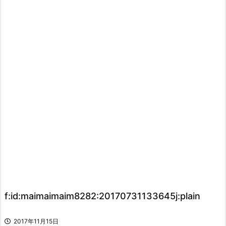
f:id:maimaimaim8282:20170731133645j:plain
2017年11月15日