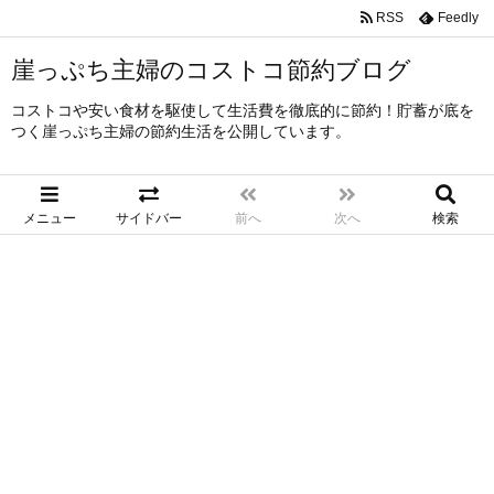
RSS
Feedly
崖っぷち主婦のコストコ節約ブログ
コストコや安い食材を駆使して生活費を徹底的に節約！貯蓄が底を
つく崖っぷち主婦の節約生活を公開しています。
メニュー
サイドバー
前へ
次へ
検索