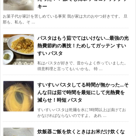
キー
お菓子代が家計を苦しめている事実 我が家は大のおやつ好きです。 旦
那も、私も。そ ...
パスタはもう茹でてはいけない…最強の光
熱費節約の裏技！ためしてガッテン すい
すい パスタ
私はパスタが好きで、昔からよく作っていました。
得意料理と言ってもいいかも。 特 ...
すいすいパスタしてる時間が無かった…そ
んな日は茹で時間を最短にして光熱費を
減らせ！時短 パスタ
すいすいパスタは乾麺を水に1時間以上は漬けてお
かなければならないのですよ。 あれ ...
炊飯器ご飯を炊くときはお米だけ炊くな