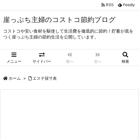
RSS
Feedly
崖っぷち主婦のコストコ節約ブログ
コストコや安い食材を駆使して生活費を徹底的に節約！貯蓄が底を
つく崖っぷち主婦の節約生活を公開しています。
メニュー
サイドバー
前へ
次へ
検索
ホーム
>
エステ採寸表