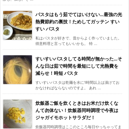
パスタはもう茹でてはいけない…最強の光
熱費節約の裏技！ためしてガッテン すい
すい パスタ
私はパスタが好きで、昔からよく作っていました。
得意料理と言ってもいいかも。 特 ...
すいすいパスタしてる時間が無かった…そ
んな日は茹で時間を最短にして光熱費を
減らせ！時短 パスタ
すいすいパスタは乾麺を水に1時間以上は漬けてお
かなければならないのですよ。 あれ ...
炊飯器ご飯を炊くときはお米だけ炊くな
んて勿体ない！炊飯器同時調理で今夜は
ジャガイモホットサラダだ！
炊飯器同時調理はここのところ毎日やっちゃってま