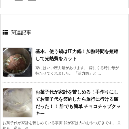
関連記事
基本、使う鍋は圧力鍋！加熱時間を短縮
して光熱費をカット
家にはいい圧力鍋があります。 嫁にくる時に母が
持たせてくれました。 「活力鍋」と ...
お菓子代が家計を苦しめる！手作りにし
てお菓子代を節約したら旅行に行ける額
だった！！ 誰でも簡単 チョコチップクッ
キー
お菓子代が家計を苦しめている事実 我が家は大のおやつ好きです。 旦
那も、私も。そ ...