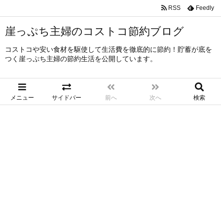
RSS
Feedly
崖っぷち主婦のコストコ節約ブログ
コストコや安い食材を駆使して生活費を徹底的に節約！貯蓄が底を
つく崖っぷち主婦の節約生活を公開しています。
メニュー
サイドバー
前へ
次へ
検索