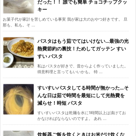
だった！！ 誰でも簡単 チョコチップクッ
キー
お菓子代が家計を苦しめている事実 我が家は大のおやつ好きです。 旦
那も、私も。そ ...
パスタはもう茹でてはいけない…最強の光
熱費節約の裏技！ためしてガッテン すい
すい パスタ
私はパスタが好きで、昔からよく作っていました。
得意料理と言ってもいいかも。 特 ...
すいすいパスタしてる時間が無かった…そ
んな日は茹で時間を最短にして光熱費を
減らせ！時短 パスタ
すいすいパスタは乾麺を水に1時間以上は漬けてお
かなければならないのですよ。 あれ ...
炊飯器ご飯を炊くときはお米だけ炊くな