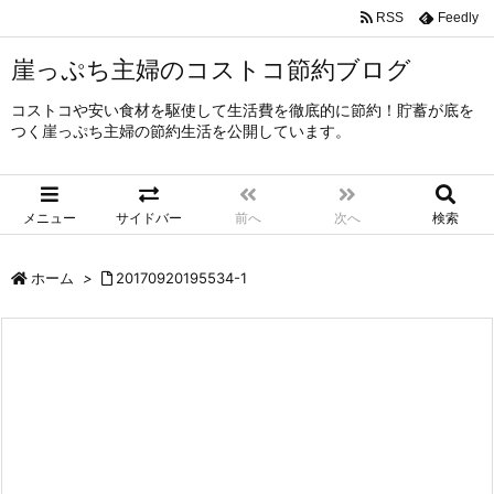
RSS
Feedly
崖っぷち主婦のコストコ節約ブログ
コストコや安い食材を駆使して生活費を徹底的に節約！貯蓄が底を
つく崖っぷち主婦の節約生活を公開しています。
メニュー
サイドバー
前へ
次へ
検索
ホーム
>
20170920195534-1