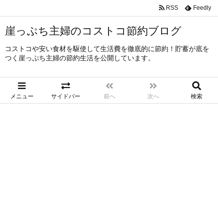
RSS
Feedly
崖っぷち主婦のコストコ節約ブログ
コストコや安い食材を駆使して生活費を徹底的に節約！貯蓄が底を
つく崖っぷち主婦の節約生活を公開しています。
メニュー
サイドバー
前へ
次へ
検索