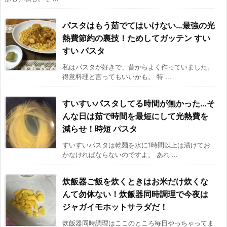
パスタはもう茹でてはいけない…最強の光
熱費節約の裏技！ためしてガッテン すい
すい パスタ
私はパスタが好きで、昔からよく作っていました。
得意料理と言ってもいいかも。 特 ...
すいすいパスタしてる時間が無かった…そ
んな日は茹で時間を最短にして光熱費を
減らせ！時短 パスタ
すいすいパスタは乾麺を水に1時間以上は漬けてお
かなければならないのですよ。 あれ ...
炊飯器ご飯を炊くときはお米だけ炊くな
んて勿体ない！炊飯器同時調理で今夜は
ジャガイモホットサラダだ！
炊飯器同時調理はここのところ毎日やっちゃってま