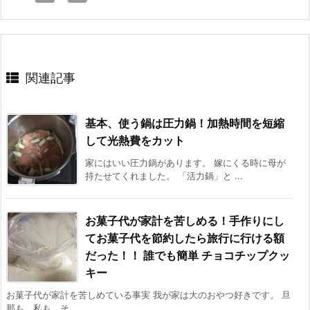
関連記事
基本、使う鍋は圧力鍋！加熱時間を短縮
して光熱費をカット
家にはいい圧力鍋があります。 嫁にくる時に母が
持たせてくれました。 「活力鍋」と ...
お菓子代が家計を苦しめる！手作りにし
てお菓子代を節約したら旅行に行ける額
だった！！ 誰でも簡単 チョコチップクッ
キー
お菓子代が家計を苦しめている事実 我が家は大のおやつ好きです。 旦
那も、私も。そ ...