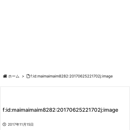
ホーム
>
f:id:maimaimaim8282:20170625221702j:image
f:id:maimaimaim8282:20170625221702j:image
2017年11月15日