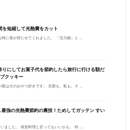
間を短縮して光熱費をカット
時に母が持たせてくれました。 「活力鍋」と ...
作りにしてお菓子代を節約したら旅行に行ける額だ
ップクッキー
家は大のおやつ好きです。 旦那も、私も。そ ...
…最強の光熱費節約の裏技！ためしてガッテン すい
ました。 得意料理と言ってもいいかも。 特 ...