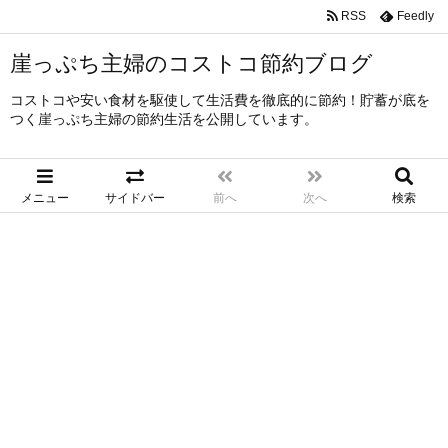
RSS
Feedly
崖っぷち主婦のコストコ節約ブログ
コストコや安い食材を駆使して生活費を徹底的に節約！貯蓄が底を
つく崖っぷち主婦の節約生活を公開しています。
メニュー
サイドバー
前へ
次へ
検索