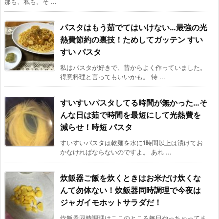
那も、私も。そ ...
パスタはもう茹でてはいけない…最強の光
熱費節約の裏技！ためしてガッテン すい
すい パスタ
私はパスタが好きで、昔からよく作っていました。
得意料理と言ってもいいかも。 特 ...
すいすいパスタしてる時間が無かった…そ
んな日は茹で時間を最短にして光熱費を
減らせ！時短 パスタ
すいすいパスタは乾麺を水に1時間以上は漬けてお
かなければならないのですよ。 あれ ...
炊飯器ご飯を炊くときはお米だけ炊くな
んて勿体ない！炊飯器同時調理で今夜は
ジャガイモホットサラダだ！
炊飯器同時調理はここのところ毎日やっちゃってま