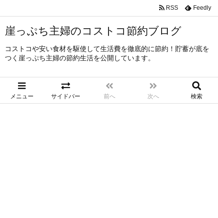
RSS
Feedly
崖っぷち主婦のコストコ節約ブログ
コストコや安い食材を駆使して生活費を徹底的に節約！貯蓄が底を
つく崖っぷち主婦の節約生活を公開しています。
メニュー
サイドバー
前へ
次へ
検索