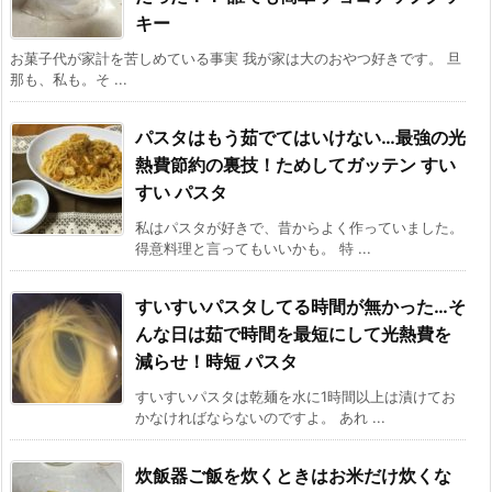
キー
お菓子代が家計を苦しめている事実 我が家は大のおやつ好きです。 旦
那も、私も。そ ...
パスタはもう茹でてはいけない…最強の光
熱費節約の裏技！ためしてガッテン すい
すい パスタ
私はパスタが好きで、昔からよく作っていました。
得意料理と言ってもいいかも。 特 ...
すいすいパスタしてる時間が無かった…そ
んな日は茹で時間を最短にして光熱費を
減らせ！時短 パスタ
すいすいパスタは乾麺を水に1時間以上は漬けてお
かなければならないのですよ。 あれ ...
炊飯器ご飯を炊くときはお米だけ炊くな