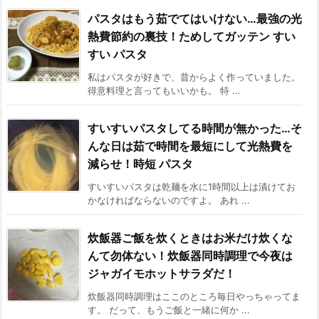
パスタはもう茹でてはいけない…最強の光
熱費節約の裏技！ためしてガッテン すい
すい パスタ
私はパスタが好きで、昔からよく作っていました。
得意料理と言ってもいいかも。 特 ...
すいすいパスタしてる時間が無かった…そ
んな日は茹で時間を最短にして光熱費を
減らせ！時短 パスタ
すいすいパスタは乾麺を水に1時間以上は漬けてお
かなければならないのですよ。 あれ ...
炊飯器ご飯を炊くときはお米だけ炊くな
んて勿体ない！炊飯器同時調理で今夜は
ジャガイモホットサラダだ！
炊飯器同時調理はここのところ毎日やっちゃってま
す。 だって、もうご飯と一緒に何か ...