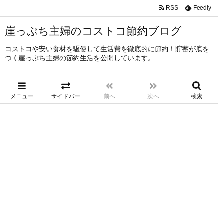
RSS
Feedly
崖っぷち主婦のコストコ節約ブログ
コストコや安い食材を駆使して生活費を徹底的に節約！貯蓄が底を
つく崖っぷち主婦の節約生活を公開しています。
メニュー
サイドバー
前へ
次へ
検索