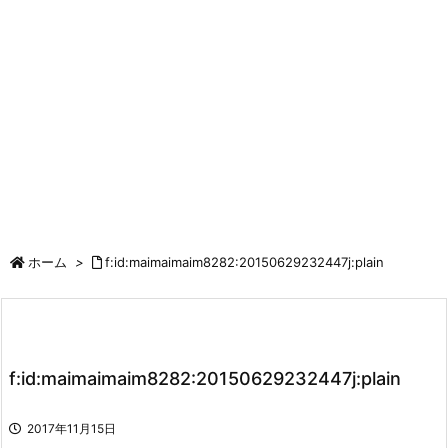
ホーム
>
f:id:maimaimaim8282:20150629232447j:plain
f:id:maimaimaim8282:20150629232447j:plain
2017年11月15日