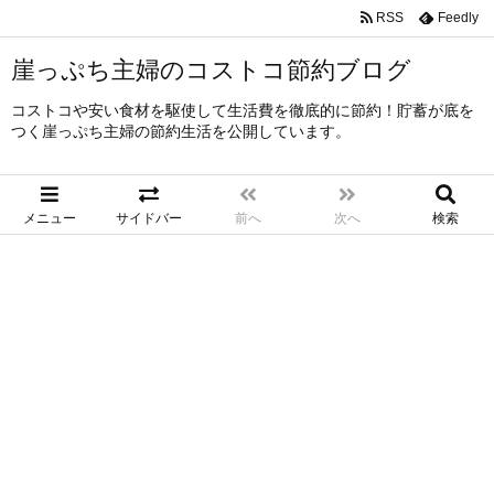
RSS
Feedly
崖っぷち主婦のコストコ節約ブログ
コストコや安い食材を駆使して生活費を徹底的に節約！貯蓄が底を
つく崖っぷち主婦の節約生活を公開しています。
メニュー
サイドバー
前へ
次へ
検索