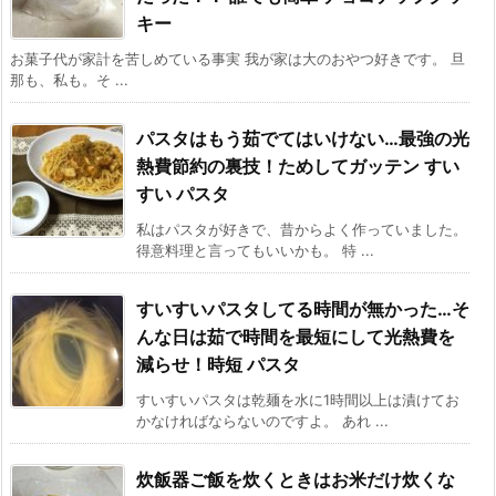
キー
お菓子代が家計を苦しめている事実 我が家は大のおやつ好きです。 旦
那も、私も。そ ...
パスタはもう茹でてはいけない…最強の光
熱費節約の裏技！ためしてガッテン すい
すい パスタ
私はパスタが好きで、昔からよく作っていました。
得意料理と言ってもいいかも。 特 ...
すいすいパスタしてる時間が無かった…そ
んな日は茹で時間を最短にして光熱費を
減らせ！時短 パスタ
すいすいパスタは乾麺を水に1時間以上は漬けてお
かなければならないのですよ。 あれ ...
炊飯器ご飯を炊くときはお米だけ炊くな