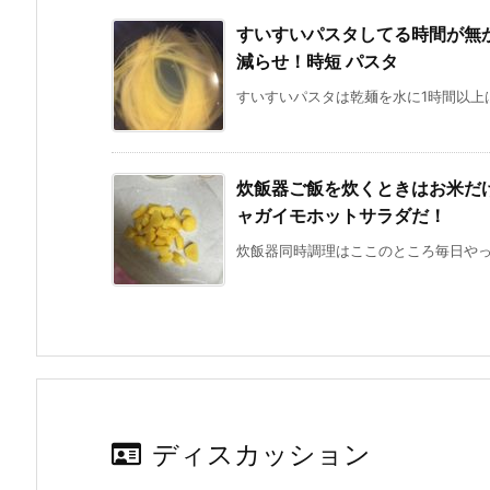
すいすいパスタしてる時間が無
減らせ！時短 パスタ
すいすいパスタは乾麺を水に1時間以上は
炊飯器ご飯を炊くときはお米だ
ャガイモホットサラダだ！
炊飯器同時調理はここのところ毎日やっち
ディスカッション