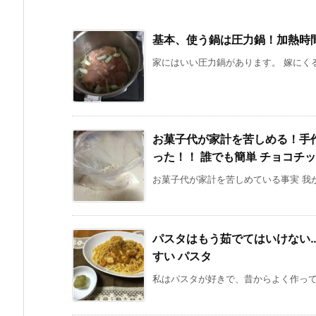
基本、使う鍋は圧力鍋！加熱時
家にはいい圧力鍋があります。 嫁にくる
お菓子代が家計を苦しめる！手
った！！ 誰でも簡単 チョコチ
お菓子代が家計を苦しめている事実 我が
パスタはもう茹でてはいけない
すい パスタ
私はパスタが好きで、昔からよく作ってい