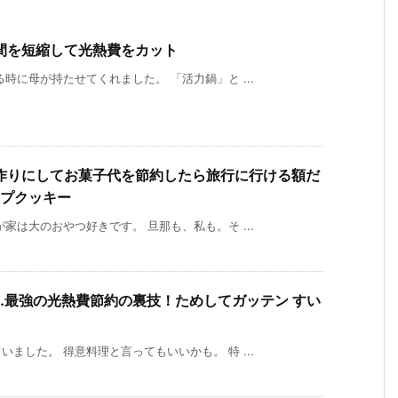
間を短縮して光熱費をカット
時に母が持たせてくれました。 「活力鍋」と ...
作りにしてお菓子代を節約したら旅行に行ける額だ
ップクッキー
家は大のおやつ好きです。 旦那も、私も。そ ...
…最強の光熱費節約の裏技！ためしてガッテン すい
ました。 得意料理と言ってもいいかも。 特 ...