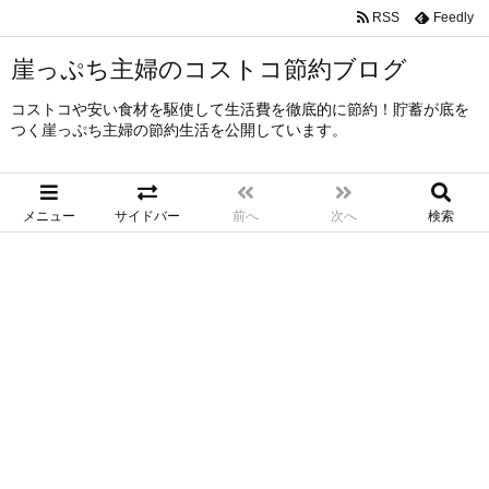
RSS
Feedly
崖っぷち主婦のコストコ節約ブログ
コストコや安い食材を駆使して生活費を徹底的に節約！貯蓄が底を
つく崖っぷち主婦の節約生活を公開しています。
メニュー
サイドバー
前へ
次へ
検索