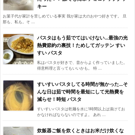
キー
お菓子代が家計を苦しめている事実 我が家は大のおやつ好きです。 旦
那も、私も。そ ...
パスタはもう茹でてはいけない…最強の光
熱費節約の裏技！ためしてガッテン すい
すい パスタ
私はパスタが好きで、昔からよく作っていました。
得意料理と言ってもいいかも。 特 ...
すいすいパスタしてる時間が無かった…そ
んな日は茹で時間を最短にして光熱費を
減らせ！時短 パスタ
すいすいパスタは乾麺を水に1時間以上は漬けてお
かなければならないのですよ。 あれ ...
炊飯器ご飯を炊くときはお米だけ炊くな