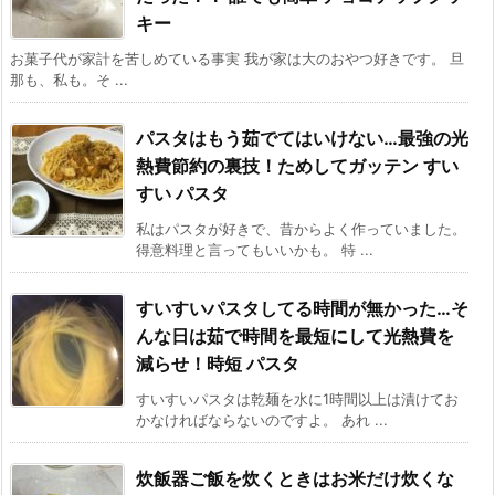
キー
お菓子代が家計を苦しめている事実 我が家は大のおやつ好きです。 旦
那も、私も。そ ...
パスタはもう茹でてはいけない…最強の光
熱費節約の裏技！ためしてガッテン すい
すい パスタ
私はパスタが好きで、昔からよく作っていました。
得意料理と言ってもいいかも。 特 ...
すいすいパスタしてる時間が無かった…そ
んな日は茹で時間を最短にして光熱費を
減らせ！時短 パスタ
すいすいパスタは乾麺を水に1時間以上は漬けてお
かなければならないのですよ。 あれ ...
炊飯器ご飯を炊くときはお米だけ炊くな