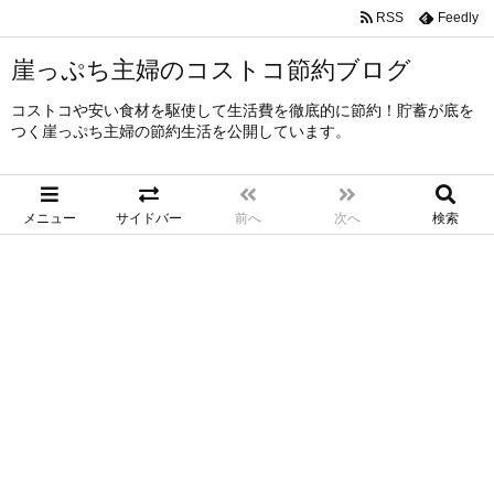
RSS
Feedly
崖っぷち主婦のコストコ節約ブログ
コストコや安い食材を駆使して生活費を徹底的に節約！貯蓄が底を
つく崖っぷち主婦の節約生活を公開しています。
メニュー
サイドバー
前へ
次へ
検索