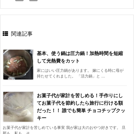
関連記事
基本、使う鍋は圧力鍋！加熱時間を短縮
して光熱費をカット
家にはいい圧力鍋があります。 嫁にくる時に母が
持たせてくれました。 「活力鍋」と ...
お菓子代が家計を苦しめる！手作りにし
てお菓子代を節約したら旅行に行ける額
だった！！ 誰でも簡単 チョコチップクッ
キー
お菓子代が家計を苦しめている事実 我が家は大のおやつ好きです。 旦
那も、私も。そ ...