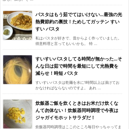
パスタはもう茹でてはいけない…最強の光
熱費節約の裏技！ためしてガッテン すい
すい パスタ
私はパスタが好きで、昔からよく作っていました。
得意料理と言ってもいいかも。 特 ...
すいすいパスタしてる時間が無かった…そ
んな日は茹で時間を最短にして光熱費を
減らせ！時短 パスタ
すいすいパスタは乾麺を水に1時間以上は漬けてお
かなければならないのですよ。 あれ ...
炊飯器ご飯を炊くときはお米だけ炊くな
んて勿体ない！炊飯器同時調理で今夜は
ジャガイモホットサラダだ！
炊飯器同時調理はここのところ毎日やっちゃってま