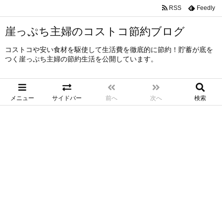
RSS
Feedly
崖っぷち主婦のコストコ節約ブログ
コストコや安い食材を駆使して生活費を徹底的に節約！貯蓄が底を
つく崖っぷち主婦の節約生活を公開しています。
メニュー
サイドバー
前へ
次へ
検索