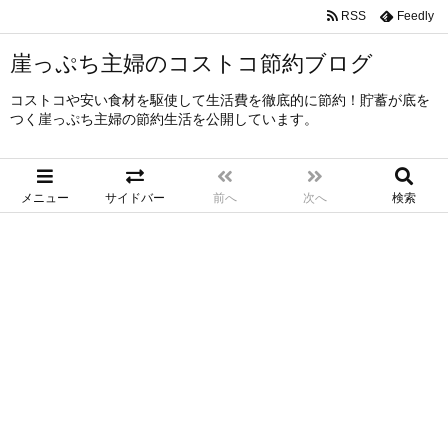
RSS
Feedly
崖っぷち主婦のコストコ節約ブログ
コストコや安い食材を駆使して生活費を徹底的に節約！貯蓄が底を
つく崖っぷち主婦の節約生活を公開しています。
メニュー
サイドバー
前へ
次へ
検索