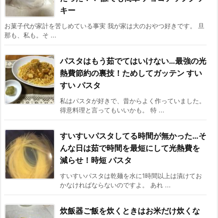
キー
お菓子代が家計を苦しめている事実 我が家は大のおやつ好きです。 旦
那も、私も。そ ...
パスタはもう茹でてはいけない…最強の光
熱費節約の裏技！ためしてガッテン すい
すい パスタ
私はパスタが好きで、昔からよく作っていました。
得意料理と言ってもいいかも。 特 ...
すいすいパスタしてる時間が無かった…そ
んな日は茹で時間を最短にして光熱費を
減らせ！時短 パスタ
すいすいパスタは乾麺を水に1時間以上は漬けてお
かなければならないのですよ。 あれ ...
炊飯器ご飯を炊くときはお米だけ炊くな