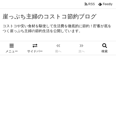
RSS
Feedly
崖っぷち主婦のコストコ節約ブログ
コストコや安い食材を駆使して生活費を徹底的に節約！貯蓄が底を
つく崖っぷち主婦の節約生活を公開しています。
メニュー
サイドバー
前へ
次へ
検索