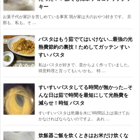
キー
お菓子代が家計を苦しめている事実 我が家は大のおやつ好きです。 旦
那も、私も。そ ...
パスタはもう茹でてはいけない…最強の光
熱費節約の裏技！ためしてガッテン すい
すい パスタ
私はパスタが好きで、昔からよく作っていました。
得意料理と言ってもいいかも。 特 ...
すいすいパスタしてる時間が無かった…そ
んな日は茹で時間を最短にして光熱費を
減らせ！時短 パスタ
すいすいパスタは乾麺を水に1時間以上は漬けてお
かなければならないのですよ。 あれ ...
炊飯器ご飯を炊くときはお米だけ炊くな