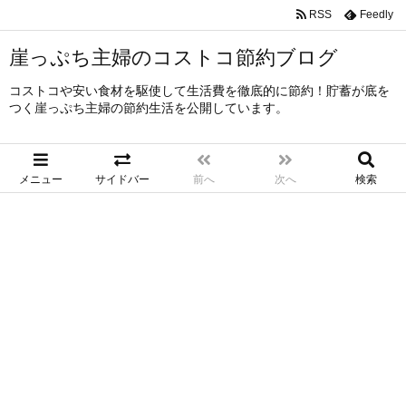
RSS
Feedly
崖っぷち主婦のコストコ節約ブログ
コストコや安い食材を駆使して生活費を徹底的に節約！貯蓄が底を
つく崖っぷち主婦の節約生活を公開しています。
メニュー
サイドバー
前へ
次へ
検索