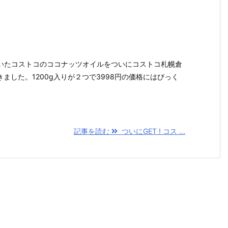
いたコストコのココナッツオイルをついにコストコ札幌倉
きました。1200g入りが２つで3998円の価格にはびっく
記事を読む
ついにGET ! コス ...