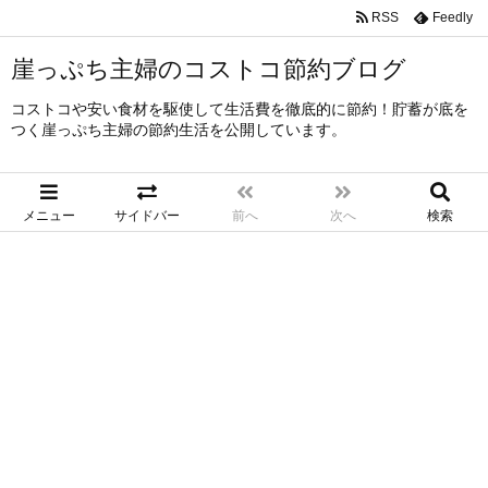
RSS
Feedly
崖っぷち主婦のコストコ節約ブログ
コストコや安い食材を駆使して生活費を徹底的に節約！貯蓄が底を
つく崖っぷち主婦の節約生活を公開しています。
メニュー
サイドバー
前へ
次へ
検索