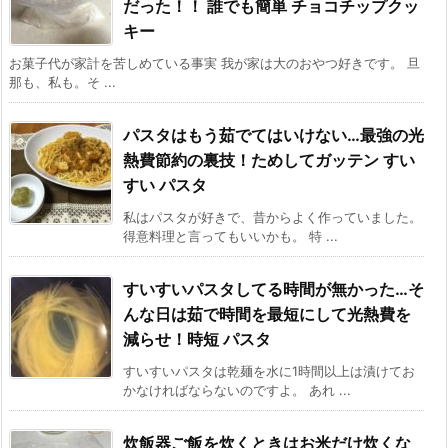
だった！！ 誰でも簡単 チョコチップクッ
キー
お菓子代が家計を苦しめている事実 我が家は大のおやつ好きです。 旦
那も、私も。そ ...
パスタはもう茹でてはいけない…最強の光
熱費節約の裏技！ためしてガッテン すい
すい パスタ
私はパスタが好きで、昔からよく作っていました。
得意料理と言ってもいいかも。 特 ...
すいすいパスタしてる時間が無かった…そ
んな日は茹で時間を最短にして光熱費を
減らせ！時短 パスタ
すいすいパスタは乾麺を水に1時間以上は漬けてお
かなければならないのですよ。 あれ ...
炊飯器ご飯を炊くときはお米だけ炊くな