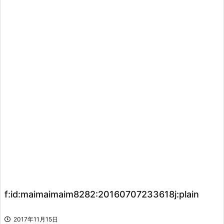
f:id:maimaimaim8282:20160707233618j:plain
2017年11月15日