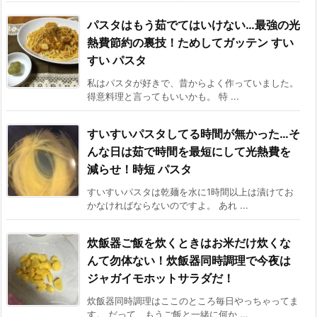
パスタはもう茹でてはいけない…最強の光
熱費節約の裏技！ためしてガッテン すい
すい パスタ
私はパスタが好きで、昔からよく作っていました。
得意料理と言ってもいいかも。 特 ...
すいすいパスタしてる時間が無かった…そ
んな日は茹で時間を最短にして光熱費を
減らせ！時短 パスタ
すいすいパスタは乾麺を水に1時間以上は漬けてお
かなければならないのですよ。 あれ ...
炊飯器ご飯を炊くときはお米だけ炊くな
んて勿体ない！炊飯器同時調理で今夜は
ジャガイモホットサラダだ！
炊飯器同時調理はここのところ毎日やっちゃってま
す。 だって、もうご飯と一緒に何か ...