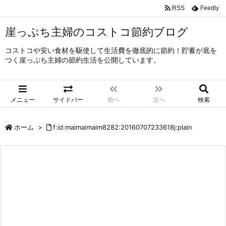
RSS
Feedly
崖っぷち主婦のコストコ節約ブログ
コストコや安い食材を駆使して生活費を徹底的に節約！貯蓄が底を
つく崖っぷち主婦の節約生活を公開しています。
メニュー
サイドバー
前へ
次へ
検索
ホーム
>
f:id:maimaimaim8282:20160707233618j:plain