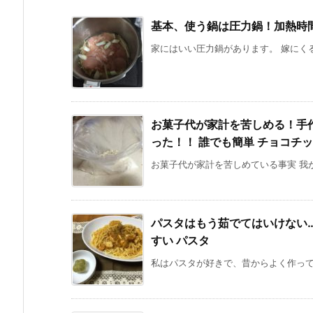
基本、使う鍋は圧力鍋！加熱時
家にはいい圧力鍋があります。 嫁にくる
お菓子代が家計を苦しめる！手
った！！ 誰でも簡単 チョコチ
お菓子代が家計を苦しめている事実 我が
パスタはもう茹でてはいけない
すい パスタ
私はパスタが好きで、昔からよく作ってい