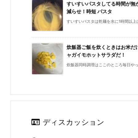
すいすいパスタしてる時間が無
減らせ！時短 パスタ
すいすいパスタは乾麺を水に1時間以上は
炊飯器ご飯を炊くときはお米だ
ャガイモホットサラダだ！
炊飯器同時調理はここのところ毎日やっち
ディスカッション