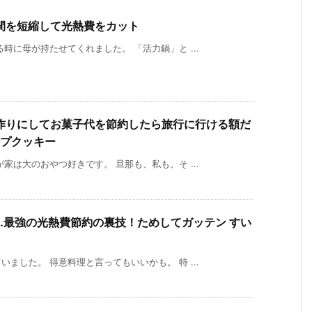
間を短縮して光熱費をカット
時に母が持たせてくれました。 「活力鍋」と ...
作りにしてお菓子代を節約したら旅行に行ける額だ
ップクッキー
家は大のおやつ好きです。 旦那も、私も。そ ...
…最強の光熱費節約の裏技！ためしてガッテン すい
ました。 得意料理と言ってもいいかも。 特 ...