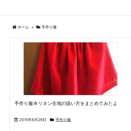
ホーム
>
手作り服
手作り服☆リネン生地の扱い方をまとめてみたよ
2015年6月26日
手作り服