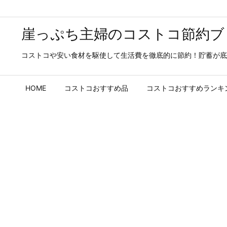
崖っぷち主婦のコストコ節約ブ
コストコや安い食材を駆使して生活費を徹底的に節約！貯蓄が底
HOME
コストコおすすめ品
コストコおすすめランキ