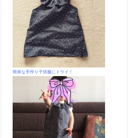
簡単な手作り子供服にトライ！