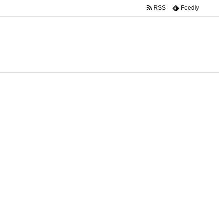
RSS
Feedly