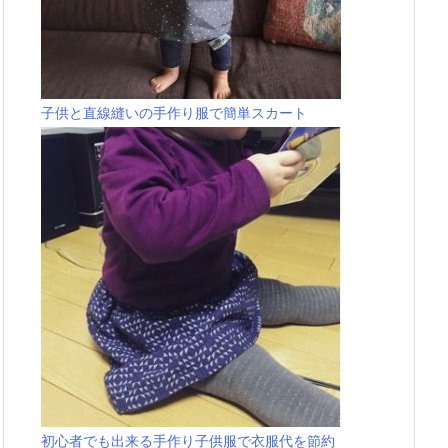
子供と直線縫いの手作り服で簡単スカート
初心者でも出来る手作り子供服で衣服代を節約