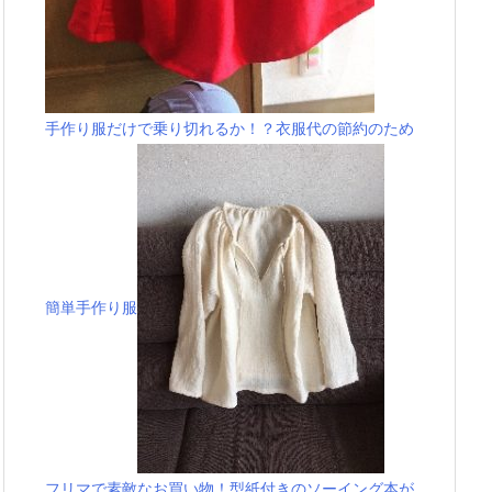
手作り服だけで乗り切れるか！？衣服代の節約のため
簡単手作り服
フリマで素敵なお買い物！型紙付きのソーイング本が