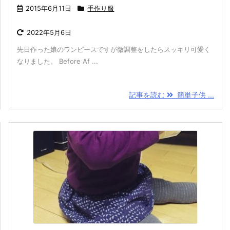
2015年6月11日
手作り服
2022年5月6日
先日作った娘のワンピースですが微調整をしたらスッキリ可愛く
なりました。 Before Af ...
記事を読む
簡単子供 ...