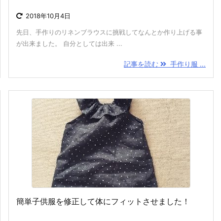
2018年10月4日
先日、手作りのリネンブラウスに挑戦してなんとか作り上げる事
が出来ました。 自分としては出来 ...
記事を読む
手作り服 ...
簡単子供服を修正して体にフィットさせました！