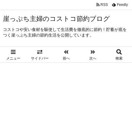
RSS
Feedly
崖っぷち主婦のコストコ節約ブログ
コストコや安い食材を駆使して生活費を徹底的に節約！貯蓄が底を
つく崖っぷち主婦の節約生活を公開しています。
メニュー
サイドバー
前へ
次へ
検索