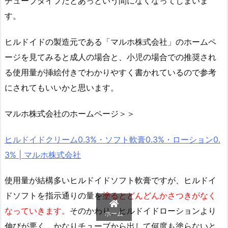
チューブタイプだとあっという間になくなってしまいま
す。
ヒルドイドの製造元である「マルホ株式会社」のホームペ
ージを見てみると成人の場合と、小児の場合での推奨され
る使用量が挿絵付きでわかりやすく書かれているので参考
にされてもいいかと思います。
マルホ株式会社のホームページ＞＞
ヒルドイドクリーム0.3%・ソフト軟膏0.3%・ローション0.
3% | マルホ株式会社
使用量が結構多いヒルドイドソフト軟膏ですが、ヒルドイ
ドソフトを指示通りの量を
塗るとどんどんかさつきがなく
なっていきます。
そのかわり、ヒルドイドローションより
ホーム
伸びが悪く、かなりチューブから出して何度も塗らないと