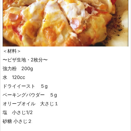
＜材料＞
〜ピザ生地・2枚分〜
強力粉 200g
水 120cc
ドライイースト ５g
ベーキングパウダー ５g
オリーブオイル 大さじ１
塩 小さじ1/2
砂糖 小さじ２