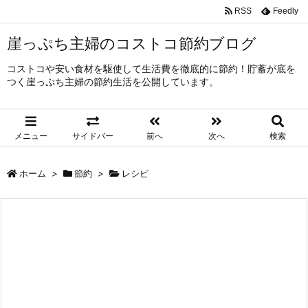
RSS
Feedly
崖っぷち主婦のコストコ節約ブログ
コストコや安い食材を駆使して生活費を徹底的に節約！貯蓄が底を
つく崖っぷち主婦の節約生活を公開しています。
メニュー
サイドバー
前へ
次へ
検索
ホーム
>
節約
>
レシピ