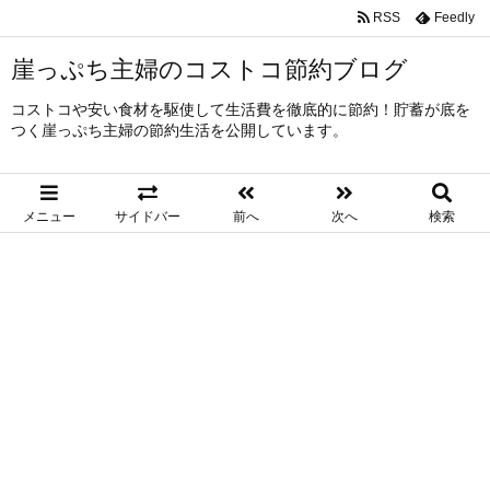
RSS
Feedly
崖っぷち主婦のコストコ節約ブログ
コストコや安い食材を駆使して生活費を徹底的に節約！貯蓄が底を
つく崖っぷち主婦の節約生活を公開しています。
メニュー
サイドバー
前へ
次へ
検索