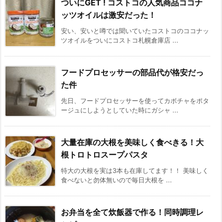
ついにGET ! コストコの人気商品ココナ
ッツオイルは激安だった！
安い、安いと噂では聞いていたコストコのココナッ
ツオイルをついにコストコ札幌倉庫店 ...
フードプロセッサーの部品代が格安だっ
た件
先日、フードプロセッサーを使ってカボチャをポタ
ージュにしようとしていた時にガシャ ...
大量在庫の大根を美味しく食べきる！大
根トロトロスープパスタ
特大の大根を実は3本も在庫してます！！ 美味しく
食べないと勿体無いので毎日大根を ...
お弁当を全て炊飯器で作る！同時調理レ