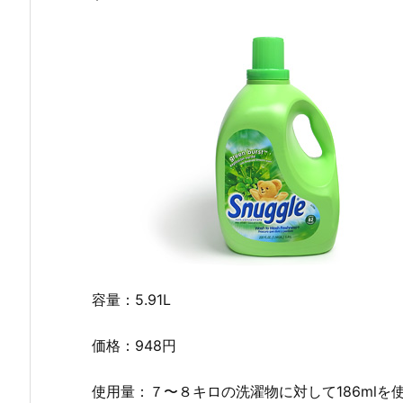
容量：5.91L
価格：948円
使用量：７〜８キロの洗濯物に対して186mlを