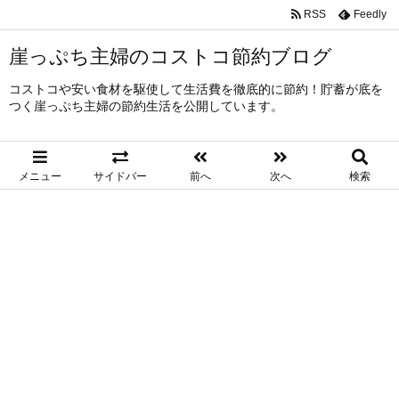
RSS
Feedly
崖っぷち主婦のコストコ節約ブログ
コストコや安い食材を駆使して生活費を徹底的に節約！貯蓄が底を
つく崖っぷち主婦の節約生活を公開しています。
メニュー
サイドバー
前へ
次へ
検索