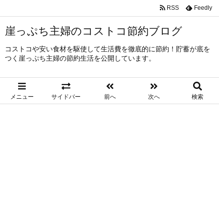
RSS
Feedly
崖っぷち主婦のコストコ節約ブログ
コストコや安い食材を駆使して生活費を徹底的に節約！貯蓄が底を
つく崖っぷち主婦の節約生活を公開しています。
メニュー
サイドバー
前へ
次へ
検索